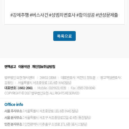
#강제추행 #버스사건 #성범죄변호사 #합의성공 #반성문제출
목록으로
면책공고
이용약관
개인정보취급방침
법무법인 오현 형사센터
264-81-33064
대표변호사 : 박찬민, 정도훈
광고책임변호사 :
김동민
서울특별시 서초중앙로 118, 6층 (KAIS빌딩)
대표번호 :
1661-2661
Mobile : 010-9631-0039
Fax : 0505-700-0040
COPYRIGHT © 2017 법무법인오현. ALL RIGHTS RESERVED
Office info
서울 주사무소 :
서울특별시 서초중앙로 118, 6층 (KAIS 빌딩)
서울 분사무소 :
서울특별시 서초구 서초중앙로22길 42 4층 (동진빌딩)
인천 분사무소 :
인천광역시 미추홀구 소성로 171, 6층 (로시스빌딩)