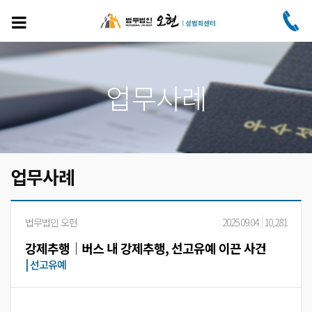
주
요
콘
텐
츠
로
업무사례
건
너
뛰
기
업무사례
법무법인 오현
2025.09.04
10,281
강제추행│버스 내 강제추행, 선고유예 이끈 사건
|
선고유예