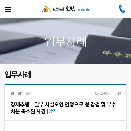
주
요
콘
텐
츠
로
업무사례
건
너
뛰
기
업무사례
법무법인 오현
2025.09.05
11,049
강제추행│일부 사실오인 인정으로 형 감경 및 부수
처분 축소된 사건
|
감경