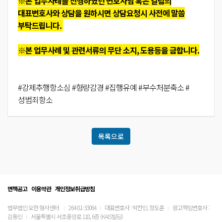
※본 업무사례를 진행하였던 변호사님 혹은 칼럼의
대표변호사와 상담을 원하시면 상담요청시 사전에 말씀
부탁드립니다.
※본 업무사례 및 관련서류의 무단 소지, 도용등을 금합니다.
#강제추행항소심 #형량감경 #집행유예 #부수처분축소 #
성범죄항소
목록으로
면책공고
이용약관
개인정보취급방침
법무법인 오현 형사센터
264-81-33064
대표변호사 : 박찬민, 정도훈
광고책임변호사 :
김동민
서울특별시 서초중앙로 118, 6층 (KAIS빌딩)