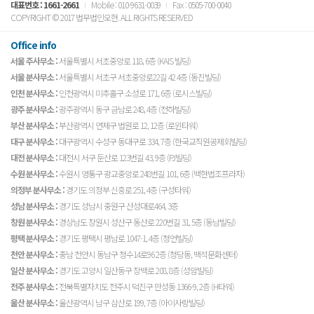
대표번호 :
1661-2661
Mobile : 010-9631-0039
Fax : 0505-700-0040
COPYRIGHT © 2017 법무법인오현. ALL RIGHTS RESERVED
Office info
서울 주사무소 :
서울특별시 서초중앙로 118, 6층 (KAIS 빌딩)
서울 분사무소 :
서울특별시 서초구 서초중앙로22길 42 4층 (동진빌딩)
인천 분사무소 :
인천광역시 미추홀구 소성로 171, 6층 (로시스빌딩)
광주 분사무소 :
광주광역시 동구 금남로 248, 4층 (천하빌딩)
부산 분사무소 :
부산광역시 연제구 법원로 12, 12층 (로윈타워)
대구 분사무소 :
대구광역시 수성구 동대구로 334, 7층 (한국교직원공제회빌딩)
대전 분사무소 :
대전시 서구 둔산로 123번길 43, 9층 (PJ빌딩)
수원 분사무소 :
수원시 영통구 광교중앙로 248번길 101, 6층 (백현법조프라자)
의정부 분사무소 :
경기도 의정부 신흥로 251, 4층 (구성타워)
성남 분사무소 :
경기도 성남시 중원구 산성대로464, 3층
창원 분사무소 :
경상남도 창원시 성산구 동산로 220번길 31, 5층 (동남빌딩)
평택 분사무소 :
경기도 평택시 평남로 1047-1, 4층 (청언빌딩)
천안 분사무소 :
충남 천안시 동남구 청수14로96 2층 (청당동, 백석문화센터)
일산 분사무소 :
경기도 고양시 일산동구 장백로 208, 8층 (성암빌딩)
전주 분사무소 :
전북특별자치도 전주시 덕진구 만성동 1366-9, 2층 (H타워)
울산 분사무소 :
울산광역시 남구 삼산로 199, 7층 (아이사랑빌딩)