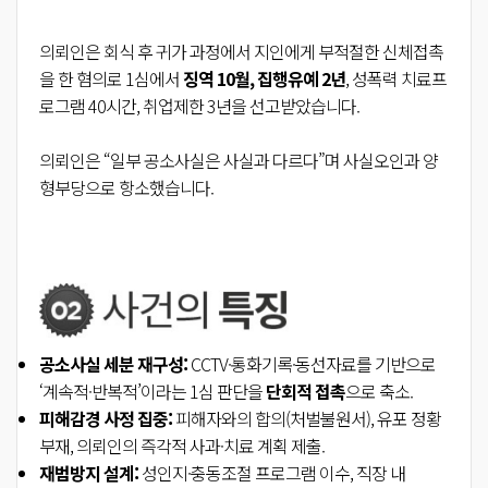
의뢰인은 회식 후 귀가 과정에서 지인에게 부적절한 신체접촉
을 한 혐의로 1심에서
징역 10월, 집행유예 2년
, 성폭력 치료프
로그램 40시간, 취업제한 3년을 선고받았습니다.
의뢰인은 “일부 공소사실은 사실과 다르다”며 사실오인과 양
형부당으로 항소했습니다.
공소사실 세분 재구성:
CCTV·통화기록·동선자료를 기반으로
‘계속적·반복적’이라는 1심 판단을
단회적 접촉
으로 축소.
피해감경 사정 집중:
피해자와의 합의(처벌불원서), 유포 정황
부재, 의뢰인의 즉각적 사과·치료 계획 제출.
재범방지 설계:
성인지·충동조절 프로그램 이수, 직장 내