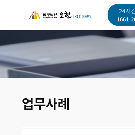
주
24시
요
1661-2
콘
텐
츠
로
건
너
뛰
기
업무사례