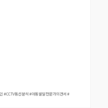
 #CCTV동선분석 #아동발달전문가의견서 #