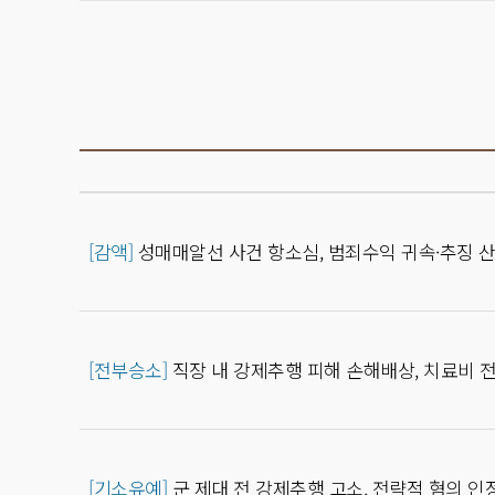
[감액]
성매매알선 사건 항소심, 범죄수익 귀속·추징 산정
[전부승소]
직장 내 강제추행 피해 손해배상, 치료비 전액
[기소유예]
군 제대 전 강제추행 고소, 전략적 혐의 