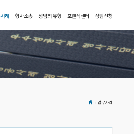
무사례
형사소송
성범죄 유형
포렌식센터
상담신청
업무사례