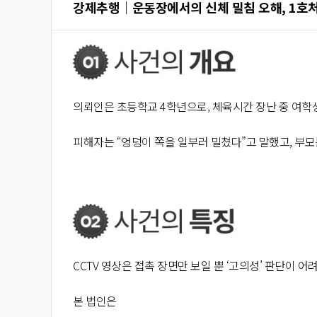
강제추행│운동장에서의 신체 밀침 오해, 1호
의뢰인은 초등학교 4학년으로, 체육시간 장난 중 여학
피해자는 “엉덩이 쪽을 일부러
밀쳤다”고
말했고, 부모
CCTV 영상은 접촉 장면만 보일 뿐 ‘고의성’ 판단이 어
본 법인은