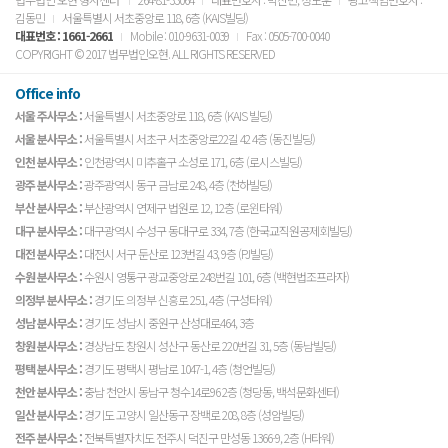
김동민
서울특별시 서초중앙로 118, 6층 (KAIS빌딩)
대표번호 :
1661-2661
Mobile : 010-9631-0039
Fax : 0505-700-0040
COPYRIGHT © 2017 법무법인오현. ALL RIGHTS RESERVED
Office info
서울 주사무소 :
서울특별시 서초중앙로 118, 6층 (KAIS 빌딩)
서울 분사무소 :
서울특별시 서초구 서초중앙로22길 42 4층 (동진빌딩)
인천 분사무소 :
인천광역시 미추홀구 소성로 171, 6층 (로시스빌딩)
광주 분사무소 :
광주광역시 동구 금남로 248, 4층 (천하빌딩)
부산 분사무소 :
부산광역시 연제구 법원로 12, 12층 (로윈타워)
대구 분사무소 :
대구광역시 수성구 동대구로 334, 7층 (한국교직원공제회빌딩)
대전 분사무소 :
대전시 서구 둔산로 123번길 43, 9층 (PJ빌딩)
수원 분사무소 :
수원시 영통구 광교중앙로 248번길 101, 6층 (백현법조프라자)
의정부 분사무소 :
경기도 의정부 신흥로 251, 4층 (구성타워)
성남 분사무소 :
경기도 성남시 중원구 산성대로464, 3층
창원 분사무소 :
경상남도 창원시 성산구 동산로 220번길 31, 5층 (동남빌딩)
평택 분사무소 :
경기도 평택시 평남로 1047-1, 4층 (청언빌딩)
천안 분사무소 :
충남 천안시 동남구 청수14로96 2층 (청당동, 백석문화센터)
일산 분사무소 :
경기도 고양시 일산동구 장백로 208, 8층 (성암빌딩)
전주 분사무소 :
전북특별자치도 전주시 덕진구 만성동 1366-9, 2층 (H타워)