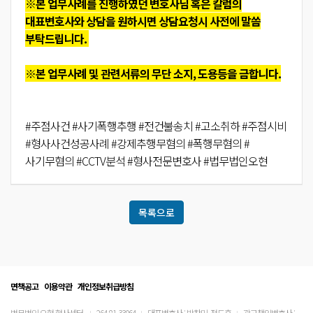
※본 업무사례를 진행하였던 변호사님 혹은 칼럼의
대표변호사와 상담을 원하시면 상담요청시 사전에 말씀
부탁드립니다.
※본 업무사례 및 관련서류의 무단 소지, 도용등을 금합니다.
#주점사건 #사기폭행추행 #전건불송치 #고소취하 #주점시비
#형사사건성공사례 #강제추행무혐의 #폭행무혐의 #
사기무혐의 #CCTV분석 #형사전문변호사 #법무법인오현
목록으로
면책공고
이용약관
개인정보취급방침
법무법인 오현 형사센터
264-81-33064
대표변호사 : 박찬민, 정도훈
광고책임변호사 :