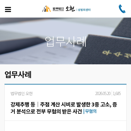
주
요
콘
텐
츠
로
업무사례
건
너
뛰
기
업무사례
법무법인 오현
2026.05.20
1,685
강제추행 등│주점 계산 시비로 발생한 3중 고소, 증
거 분석으로 전부 무혐의 받은 사건
|
무혐의