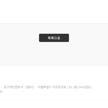
목록으로
광고책임변호사 : 김동민
서울특별시 서초중앙로 118, 6층 (KAIS빌딩)
40