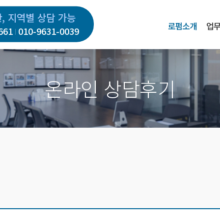
간, 지역별 상담 가능
로펌소개
업
661
010-9631-0039
온라인 상담후기