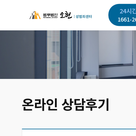
주
24시
요
1661-2
콘
텐
츠
로
건
너
뛰
기
온라인 상담후기