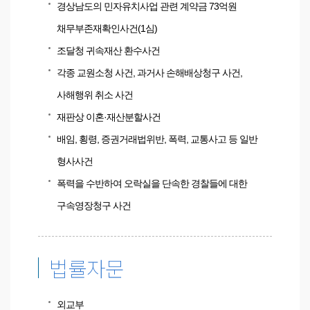
경상남도의 민자유치사업 관련 계약금 73억원
채무부존재확인사건(1심)
조달청 귀속재산 환수사건
각종 교원소청 사건, 과거사 손해배상청구 사건,
사해행위 취소 사건
재판상 이혼·재산분할사건
배임, 횡령, 증권거래법위반, 폭력, 교통사고 등 일반
형사사건
폭력을 수반하여 오락실을 단속한 경찰들에 대한
구속영장청구 사건
법률자문
외교부