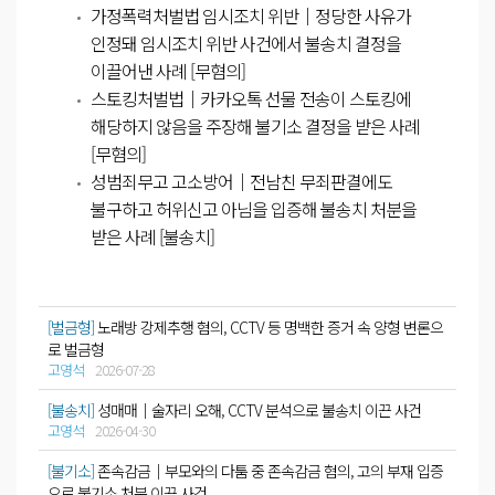
가정폭력처벌법 임시조치 위반│정당한 사유가
인정돼 임시조치 위반 사건에서 불송치 결정을
이끌어낸 사례 [무혐의]
스토킹처벌법│카카오톡 선물 전송이 스토킹에
해당하지 않음을 주장해 불기소 결정을 받은 사례
[무혐의]
성범죄무고 고소방어│전남친 무죄판결에도
불구하고 허위신고 아님을 입증해 불송치 처분을
받은 사례 [불송치]
[벌금형]
노래방 강제추행 혐의, CCTV 등 명백한 증거 속 양형 변론으
로 벌금형
고영석
2026-07-28
[불송치]
성매매│술자리 오해, CCTV 분석으로 불송치 이끈 사건
고영석
2026-04-30
[불기소]
존속감금│부모와의 다툼 중 존속감금 혐의, 고의 부재 입증
으로 불기소 처분 이끈 사건