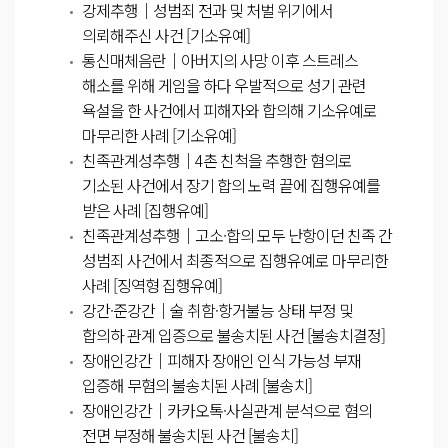
강제추행│성범죄 전과 및 처벌 위기에서
의뢰해주신 사건 [기소유예]
통신매체음란│아버지의 사망 이후 스트레스
해소를 위해 게임을 하다 우발적으로 성기 관련
욕설을 한 사건에서 피해자와 합의해 기소유예로
마무리한 사례 [기소유예]
친족관계성추행│4촌 친척을 추행한 혐의로
기소된 사건에서 장기 합의 노력 끝에 집행유예를
받은 사례 [집행유예]
친족관계성추행│고소·합의 모두 난항이던 친족 간
성범죄 사건에서 최종적으로 집행유예로 마무리한
사례 [징역형 집행유예]
강간·준강간│술 취함·항거불능 상태 부정 및
합의하 관계 입증으로 불송치된 사건 [불송치결정]
장애인강간│피해자 장애인 인식 가능성 부재
입증해 무혐의 불송치된 사례 [불송치]
장애인강간│카카오톡·사실관계 분석으로 혐의
전면 부정해 불송치된 사건 [불송치]