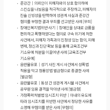
준강간│의뢰인이 피해자와의 상호 합의하에
스킨십을 나눴음을 적극적으로 주장하고, 피해자의
진술 신빙성을 탄핵하여 성관계 사실과 준강간
혐의를 부정한 결과 무죄를 선고받은 사례 [무죄]
장애인복지법위반·사기│장애인을 상대로 금품을
편취하고 폭행하였다는 혐의로 구속 위기에 처한
사건에서, 피해자 가족과의 진정성 있는 합의, 피해
변제, 정신과 진단 확보 등을 통해 교육조건부
기소유예 처분을 이끌어낸 사례 [교육조건부
기소유예]
음란물유포│성기 사진 게시 사건에서 성폭법
적용을 막고 정통망법 벌금형으로 종결한 사례
[벌금형]
음란물유포│동성 간 성관계 게시물 사건에서
공무원 임용 결격을 막아낸 사례 [벌금형]
가정폭력처벌법 임시조치 위반│아내의 유도에
따라 임시조치를 위반한 사안에서 정당한 사유를
소명해 무혐의를 받은 사례 [무혐의]