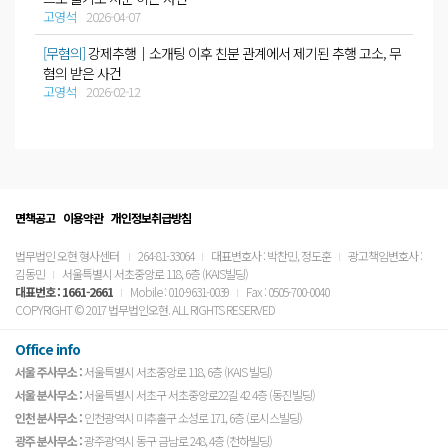
고영석
2026-04-07
[무혐의]
강제추행│소개팅 이후 친분 관계에서 제기된 추행 고소, 무
혐의 받은 사건
고영석
2026-02-12
면책공고
이용약관
개인정보취급방침
법무법인 오현 형사센터
264-81-33064
대표변호사 : 박찬민, 정도훈
광고책임변호사 :
김동민
서울특별시 서초중앙로 118, 6층 (KAIS빌딩)
대표번호 :
1661-2661
Mobile : 010-9631-0039
Fax : 0505-700-0040
COPYRIGHT © 2017 법무법인오현. ALL RIGHTS RESERVED
Office info
서울 주사무소 :
서울특별시 서초중앙로 118, 6층 (KAIS 빌딩)
서울 분사무소 :
서울특별시 서초구 서초중앙로22길 42 4층 (동진빌딩)
인천 분사무소 :
인천광역시 미추홀구 소성로 171, 6층 (로시스빌딩)
광주 분사무소 :
광주광역시 동구 금남로 248, 4층 (천하빌딩)