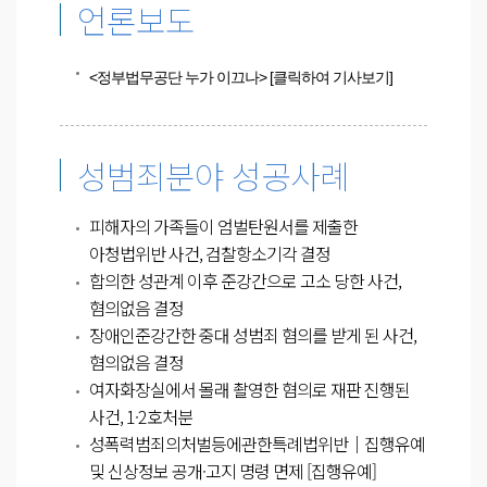
언론보도
<정부법무공단 누가 이끄나>
[클릭하여 기사보기]
성범죄분야 성공사례
피해자의 가족들이 엄벌탄원서를 제출한
아청법위반 사건, 검찰항소기각 결정
합의한 성관계 이후 준강간으로 고소 당한 사건,
혐의없음 결정
장애인준강간한 중대 성범죄 혐의를 받게 된 사건,
혐의없음 결정
여자화장실에서 몰래 촬영한 혐의로 재판 진행된
사건, 1·2호처분
성폭력범죄의처벌등에관한특례법위반│집행유예
및 신상정보 공개·고지 명령 면제 [집행유예]