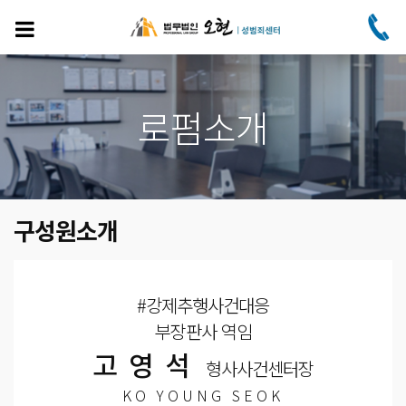
주
요
콘
텐
츠
로
로펌소개
건
너
뛰
기
구성원소개
#강제추행사건대응
부장판사 역임
고영석
형사사건센터장
KO YOUNG SEOK