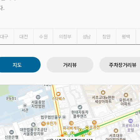
다.
대구
대전
수원
의정부
성남
창원
평택
지도
거리뷰
주차장거리뷰