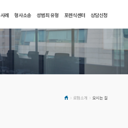
무사례
형사소송
성범죄 유형
포렌식센터
상담신청
로펌소개
오시는 길