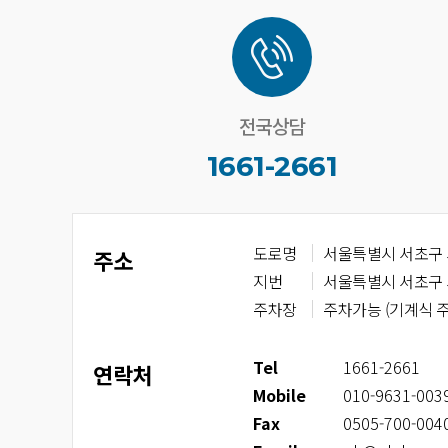
전국상담
1661-2661
도로명
서울특별시 서초구 
주소
지번
서울특별시 서초구 서
주차장
주차가능 (기계식 
T
el
1661-2661
연락처
M
obile
010-9631-003
F
ax
0505-700-004