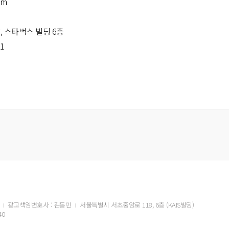
om
, 스타벅스 빌딩 6층
61
광고책임변호사 : 김동민
서울특별시 서초중앙로 118, 6층 (KAIS빌딩)
40