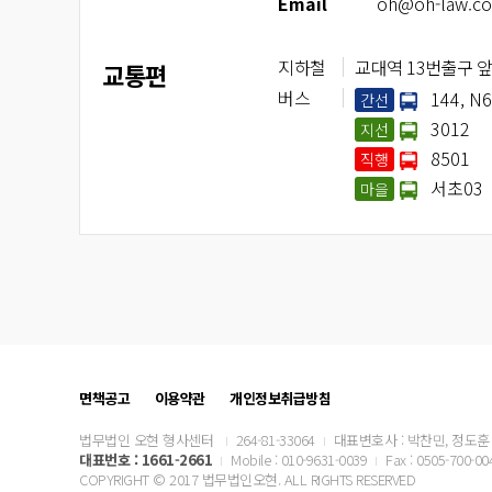
E
mail
oh@oh-law.c
지하철
교대역 13번출구 앞
교통편
버스
144, N
간선
3012
지선
8501
직행
서초03
마을
면책공고
이용약관
개인정보취급방침
법무법인 오현 형사센터
264-81-33064
대표변호사 : 박찬민, 정도훈
대표번호 :
1661-2661
Mobile : 010-9631-0039
Fax : 0505-700-00
COPYRIGHT © 2017 법무법인오현. ALL RIGHTS RESERVED