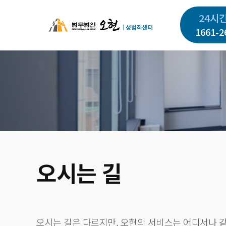
주
24시
요
1661-2
콘
텐
츠
로
건
너
뛰
기
오시는 길
오시는 길은 다르지만, 오현의 서비스는 어디서나 