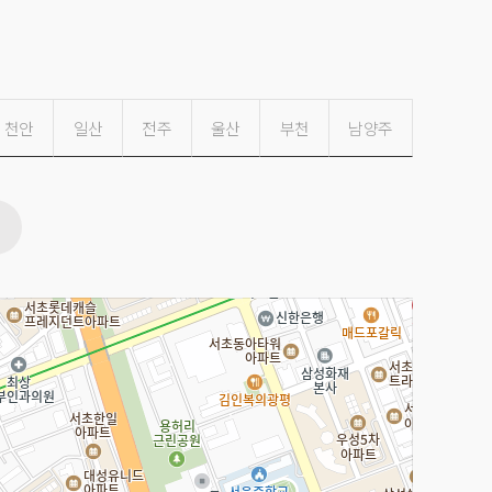
천안
일산
전주
울산
부천
남양주