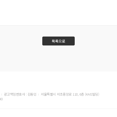
목록으로
광고책임변호사 : 김동민
서울특별시 서초중앙로 118, 6층 (KAIS빌딩)
40