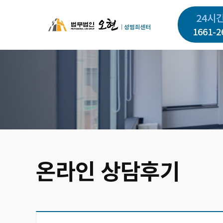
주
24시
요
1661-2
콘
텐
츠
로
건
너
뛰
기
온라인 상담후기