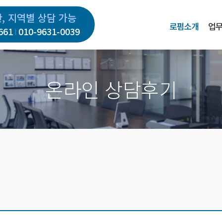
간, 지역별 상담 가능
로펌소개
업
661
010-9631-0039
온라인 상담후기