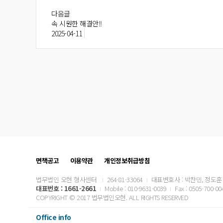
다음글
속 시원한 해결안!!
2025-04-11
면책공고
이용약관
개인정보취급방침
법무법인 오현 형사센터
264-81-33064
대표변호사 : 박찬민, 정도훈
대표번호 :
1661-2661
Mobile : 010-9631-0039
Fax : 0505-700-00
COPYRIGHT © 2017 법무법인오현. ALL RIGHTS RESERVED
Office info